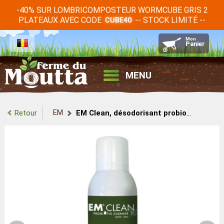
-40% SUR LOMBRICOMPOSTEUR WORMCUBE GRIS 2
PLATEAUX AVEC CODE
-- STOCK LIMITÉ --
CUBE40
MENU
EM
Retour
EM Clean, désodorisant probiotique