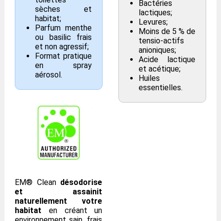
Bactéries
sèches et
lactiques;
habitat;
Levures;
Parfum menthe
Moins de 5 % de
ou basilic frais
tensio-actifs
et non agressif;
anioniques;
Format pratique
Acide lactique
en spray
et acétique;
aérosol.
Huiles
essentielles.
EM® Clean
désodorise
et assainit
naturellement votre
habitat
en créant un
environnement sain, frais