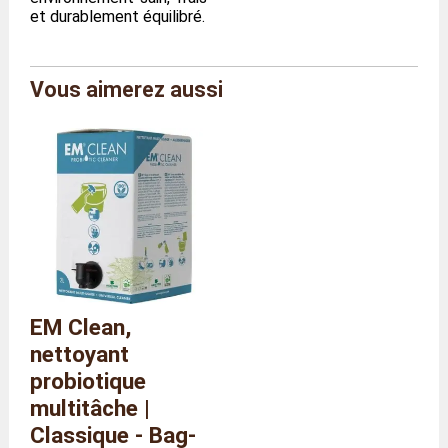
et durablement équilibré.
Vous aimerez aussi
Marque
Agriton
Référence
AG/CLE/D/M
Taille
Menthe
Poids
200 grammes
EM Clean,
nettoyant
probiotique
multitâche |
Classique - Bag-