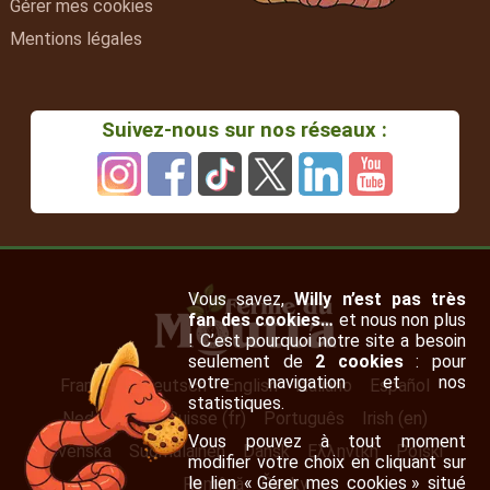
Gérer mes cookies
Mentions légales
Suivez-nous sur nos réseaux :
Vous savez,
Willy n’est pas très
fan des cookies…
et nous non plus
! C’est pourquoi notre site a besoin
seulement de
2 cookies
: pour
votre navigation et nos
Français
Deutsch
English
Italiano
Español
statistiques.
Nederlands
Suisse (fr)
Português
Irish (en)
Vous pouvez à tout moment
Svenska
Suomalainen
Dansk
Ελληνική
Polski
modifier votre choix en cliquant sur
le lien « Gérer mes cookies » situé
Română
Česky