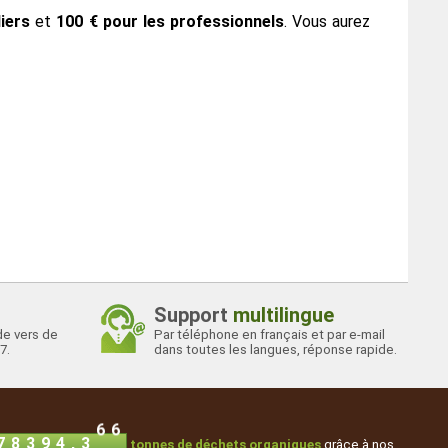
iers
et
100 € pour les professionnels
. Vous aurez
Support
multilingue
de vers de
Par téléphone en français et par e-mail
7.
dans toutes les langues, réponse rapide.
,
6
6
7
8
3
9
4
3
tonnes de déchets organiques
grâce à nos