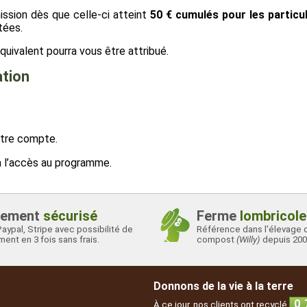
sion dès que celle-ci atteint
50 € cumulés pour les particul
tées.
quivalent pourra vous être attribué.
ation
otre compte.
a l’accès au programme.
iement
sécurisé
Ferme
lombricole
Paypal, Stripe avec possibilité de
Référence dans l'élevage 
ent en 3 fois sans frais.
compost
(Willy)
depuis 200
Donnons de la vie à la terre
0
À ce jour, nos clients ont recyclé