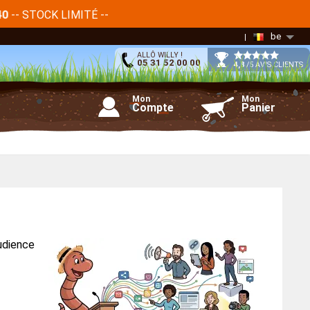
-- STOCK LIMITÉ --
40
be
ALLÔ WILLY !
05 31 52 00 00
4,8
/5 AVIS CLIENTS
Mon
Mon
Compte
Panier
udience