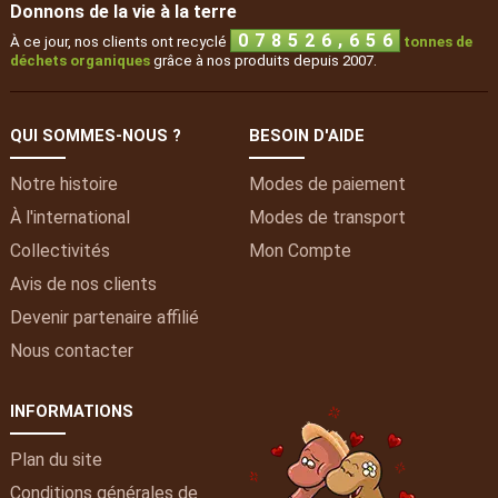
Donnons de la vie à la terre
,
0
7
8
5
2
6
6
5
6
À ce jour, nos clients ont recyclé
tonnes de
déchets organiques
grâce à nos produits depuis 2007.
QUI SOMMES-NOUS ?
BESOIN D'AIDE
Notre histoire
Modes de paiement
À l'international
Modes de transport
Collectivités
Mon
Compte
Avis de nos clients
Devenir partenaire affilié
Nous contacter
INFORMATIONS
Plan du site
Conditions générales de