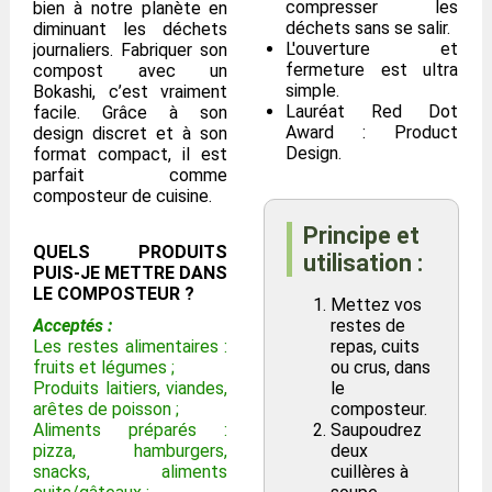
compresser les
bien à notre planète en
déchets sans se salir.
diminuant les déchets
L'ouverture et
journaliers. Fabriquer son
fermeture est ultra
compost avec un
simple.
Bokashi, c’est vraiment
Lauréat Red Dot
facile. Grâce à son
Award : Product
design discret et à son
Design.
format compact, il est
parfait comme
composteur de cuisine.
Principe et
QUELS PRODUITS
utilisation :
PUIS-JE METTRE DANS
LE COMPOSTEUR ?
Mettez vos
Acceptés :
restes de
Les restes alimentaires :
repas, cuits
fruits et légumes ;
ou crus, dans
Produits laitiers, viandes,
le
arêtes de poisson ;
composteur.
Aliments préparés :
Saupoudrez
pizza, hamburgers,
deux
snacks, aliments
cuillères à