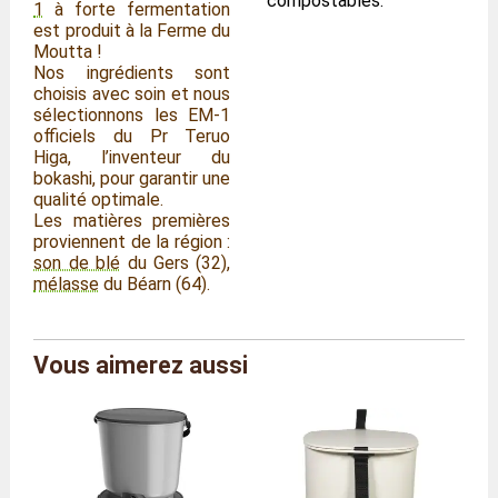
compostables.
1
à forte fermentation
est produit à la Ferme du
Moutta !
Nos ingrédients sont
choisis avec soin et nous
sélectionnons les EM-1
officiels du Pr Teruo
Higa, l’inventeur du
bokashi, pour garantir une
qualité optimale.
Les matières premières
proviennent de la région :
son de blé
du Gers (32),
mélasse
du Béarn (64).
Vous aimerez aussi
Marque
Skaza
Référence
SK/O2/OLI
Coloris
Vert Olive
Taille
À l'unité