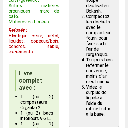
cuits/gâteaux ;
soupe
Autres matières
d’activateur
organiques : marc de
Bokashi.
café.
Compactez
Matières carbonées.
les déchets
avec le
Refusés :
compacteur
Plastique, verre, métal,
fourni pour
liquides, copeaux/bois,
faire sortir
cendres, sable,
l’air de
excréments.
l’organique.
Toujours bien
refermer le
couvercle,
Livré
moins d’air
complet
c’est mieux.
avec :
Videz le
surplus de
1 (ou 2)
liquide à
composteurs
l’aide du
Organko 2,
robinet situé
1 (ou 2) bacs
à la base.
intérieurs 9,6 L,
1 (ou 2)