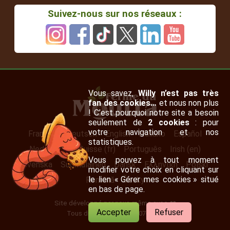
Suivez-nous sur nos réseaux :
Vous savez,
Willy n’est pas très
fan des cookies…
et nous non plus
! C’est pourquoi notre site a besoin
seulement de
2 cookies
: pour
votre navigation et nos
Français
Deutsch
English
Italiano
Español
statistiques.
Nederlands
Suisse (fr)
Português
Irish (en)
Vous pouvez à tout moment
Svenska
Suomalainen
Dansk
Ελληνική
Polski
modifier votre choix en cliquant sur
le lien « Gérer mes cookies » situé
Română
Česky
en bas de page.
Site développé par nous-même avec ❤️
Accepter
Refuser
Tous droits réservés 2007-2026.