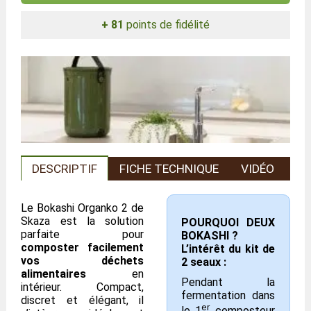
+ 81
points de fidélité
DESCRIPTIF
FICHE TECHNIQUE
VIDÉO
Le Bokashi Organko 2 de
Skaza est la solution
POURQUOI DEUX
parfaite pour
BOKASHI ?
composter facilement
L’intérêt du kit de
vos déchets
2 seaux :
alimentaires
en
Pendant la
intérieur. Compact,
fermentation dans
discret et élégant, il
er
le 1
composteur