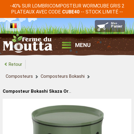
-40% SUR LOMBRICOMPOSTEUR WORMCUBE GRIS 2
PLATEAUX AVEC CODE
-- STOCK LIMITÉ --
CUBE40
MENU
Retour
Composteurs
Composteurs Bokashi
Composteur Bokashi Skaza Organko 2