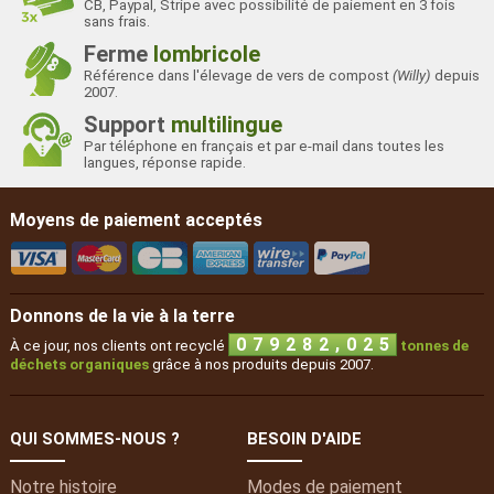
CB, Paypal, Stripe avec possibilité de paiement en 3 fois
sans frais.
Ferme
lombricole
Référence dans l'élevage de vers de compost
(Willy)
depuis
2007.
Support
multilingue
Par téléphone en français et par e-mail dans toutes les
langues, réponse rapide.
Moyens de paiement acceptés
Donnons de la vie à la terre
,
0
7
9
2
8
2
0
2
5
À ce jour, nos clients ont recyclé
tonnes de
déchets organiques
grâce à nos produits depuis 2007.
QUI SOMMES-NOUS ?
BESOIN D'AIDE
Notre histoire
Modes de paiement