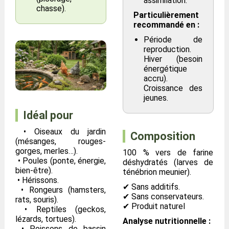
assimilation.
chasse).
Particulièrement
recommandé en :
Période de
reproduction.
Hiver (besoin
énergétique
accru).
Croissance des
jeunes.
Idéal pour
• Oiseaux du jardin
Composition
(mésanges, rouges-
gorges, merles…).
100 % vers de farine
• Poules (ponte, énergie,
déshydratés (larves de
bien-être).
ténébrion meunier).
• Hérissons.
✔ Sans additifs.
• Rongeurs (hamsters,
✔ Sans conservateurs.
rats, souris).
✔ Produit naturel
• Reptiles (geckos,
lézards, tortues).
Analyse nutritionnelle :
• Poissons de bassin