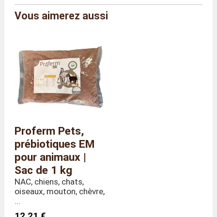
Vous aimerez aussi
Marque
Ferme du Moutta
Référence
VERSF/1
Taille
Sac de 1 kg
Dimensions
Longueur 35 x Profondeur 5 x
(hors tout)
Hauteur 35 cm
Poids
1,0 kilo
Proferm Pets,
prébiotiques EM
pour animaux |
Sac de 1 kg
NAC, chiens, chats,
oiseaux, mouton, chèvre,
...
12,21 €