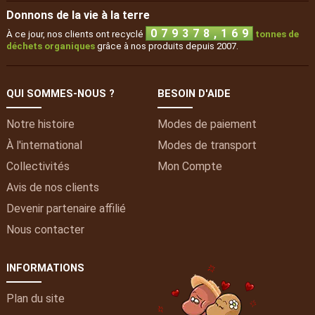
Donnons de la vie à la terre
,
0
7
9
3
7
8
1
6
9
À ce jour, nos clients ont recyclé
tonnes de
déchets organiques
grâce à nos produits depuis 2007.
QUI SOMMES-NOUS ?
BESOIN D'AIDE
Notre histoire
Modes de paiement
À l'international
Modes de transport
Collectivités
Mon
Compte
Avis de nos clients
Devenir partenaire affilié
Nous contacter
INFORMATIONS
Plan du site