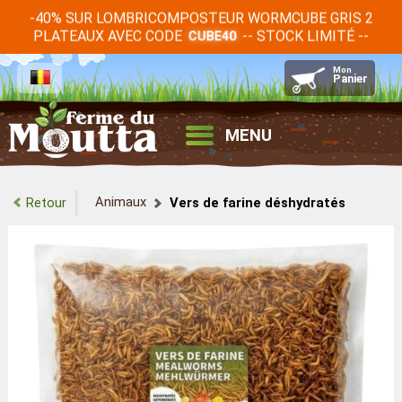
-40% SUR LOMBRICOMPOSTEUR WORMCUBE GRIS 2
PLATEAUX AVEC CODE
-- STOCK LIMITÉ --
CUBE40
MENU
Animaux
Retour
Vers de farine déshydratés